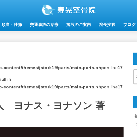
・頸痛・膝痛
交通事故の治療
施設のご案内
院長挨拶
ブログ
-content/themes/jstork19/parts/main-parts.php
on line
17
ull in
-content/themes/jstork19/parts/main-parts.php
on line
17
老人 ヨナス・ヨナソン 著