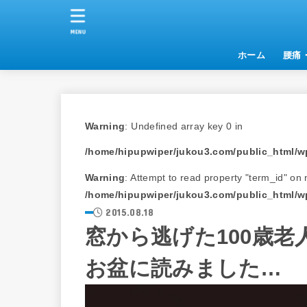
MENU
ホーム
腰痛
Warning
: Undefined array key 0 in
/home/hipupwiper/jukou3.com/public_html/wp
Warning
: Attempt to read property "term_id" on n
/home/hipupwiper/jukou3.com/public_html/wp
2015.08.18
窓から逃げた100歳
お盆に読みました…