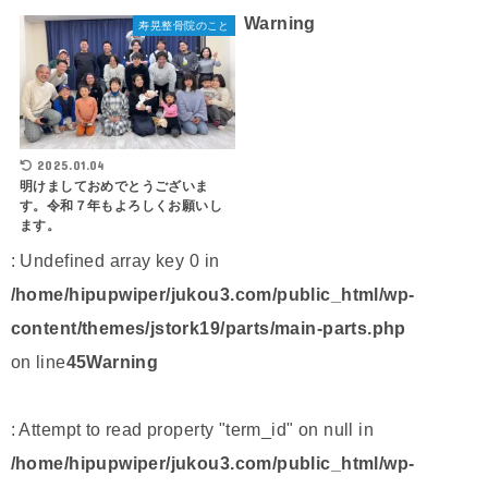
Warning
寿晃整骨院のこと
2025.01.04
明けましておめでとうございま
す。令和７年もよろしくお願いし
ます。
: Undefined array key 0 in
/home/hipupwiper/jukou3.com/public_html/wp-
content/themes/jstork19/parts/main-parts.php
on line
45
Warning
: Attempt to read property "term_id" on null in
/home/hipupwiper/jukou3.com/public_html/wp-