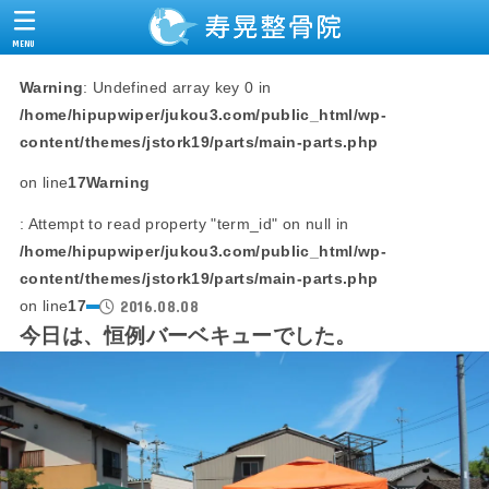
MENU
Warning
: Undefined array key 0 in
/home/hipupwiper/jukou3.com/public_html/wp-
content/themes/jstork19/parts/main-parts.php
on line
17
Warning
: Attempt to read property "term_id" on null in
/home/hipupwiper/jukou3.com/public_html/wp-
content/themes/jstork19/parts/main-parts.php
2016.08.08
on line
17
今日は、恒例バーベキューでした。