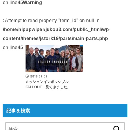
on line
45
Warning
: Attempt to read property "term_id" on null in
/home/hipupwiper/jukou3.com/public_html/wp-
content/themes/jstork19/parts/main-parts.php
on line
45
2018.09.09
ミッションインポッシブル
FALLOUT 見てきました。
記事を検索
検