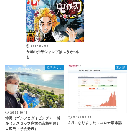
2017.06.20
今週の少年ジャンプは…うかつに
も…
経済のこと
未分類
2022.10.18
2021.02.03
沖縄（ゴルフとダイビング）→博
2月になりました．コロナ顛末記
多（元スタッフ家族の合格祈願）
→広島（学会発表）