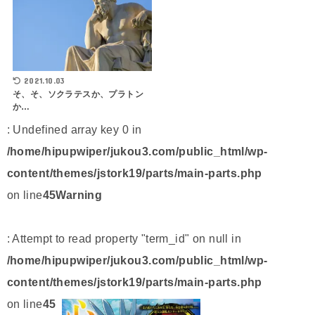
2021.10.03
そ、そ、ソクラテスか、プラトン
か…
: Undefined array key 0 in
/home/hipupwiper/jukou3.com/public_html/wp-
content/themes/jstork19/parts/main-parts.php
on line
45
Warning
: Attempt to read property "term_id" on null in
/home/hipupwiper/jukou3.com/public_html/wp-
content/themes/jstork19/parts/main-parts.php
on line
45