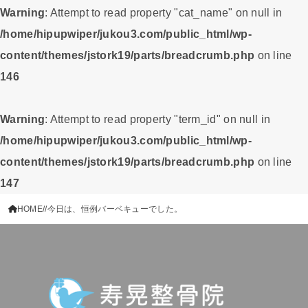
Warning
: Attempt to read property "cat_name" on null in
/home/hipupwiper/jukou3.com/public_html/wp-
content/themes/jstork19/parts/breadcrumb.php
on line
146
Warning
: Attempt to read property "term_id" on null in
/home/hipupwiper/jukou3.com/public_html/wp-
content/themes/jstork19/parts/breadcrumb.php
on line
147
HOME
今日は、恒例バーベキューでした。