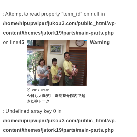
: Attempt to read property "term_id" on null in
/home/hipupwiper/jukou3.com/public_html/wp-
content/themes/jstork19/parts/main-parts.php
on line
45
Warning
2017.09.12
今日も大爆笑! 寿晃整骨院内で起
きた神トーク
: Undefined array key 0 in
/home/hipupwiper/jukou3.com/public_html/wp-
content/themes/jstork19/parts/main-parts.php