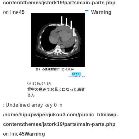
content/themes/jstork19/parts/main-parts.php
on line
45
Warning
2016.04.24
背中の痛みでお見えになった患者
さん
: Undefined array key 0 in
/home/hipupwiper/jukou3.com/public_html/wp-
content/themes/jstork19/parts/main-parts.php
on line
45
Warning