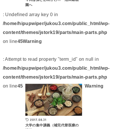
園へ
: Undefined array key 0 in
/home/hipupwiper/jukou3.com/public_html/wp-
content/themes/jstork19/parts/main-parts.php
on line
45
Warning
: Attempt to read property "term_id" on null in
/home/hipupwiper/jukou3.com/public_html/wp-
content/themes/jstork19/parts/main-parts.php
on line
45
Warning
2017.08.31
大学の集中講義（補完代替医療の