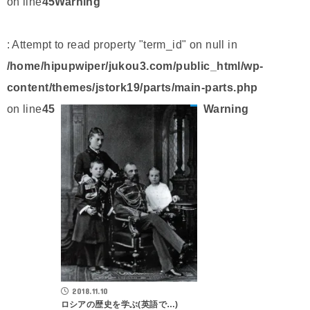
on line
45
Warning
: Attempt to read property "term_id" on null in
/home/hipupwiper/jukou3.com/public_html/wp-
content/themes/jstork19/parts/main-parts.php
on line
45
Warning
2018.11.10
ロシアの歴史を学ぶ(英語で…)