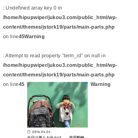
: Undefined array key 0 in
/home/hipupwiper/jukou3.com/public_html/wp-
content/themes/jstork19/parts/main-parts.php
on line
45
Warning
: Attempt to read property "term_id" on null in
/home/hipupwiper/jukou3.com/public_html/wp-
content/themes/jstork19/parts/main-parts.php
on line
45
Warning
2016.04.24
今日は孫とお出かけ… 池田動物