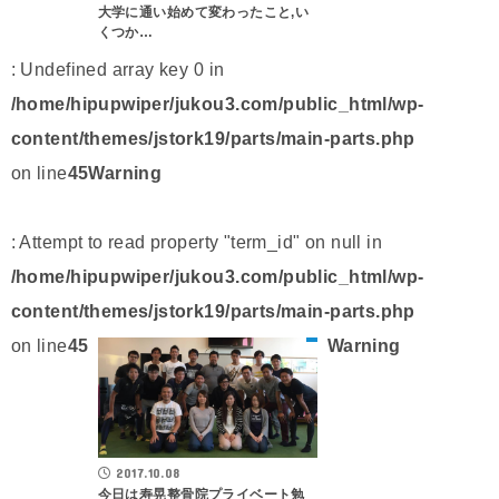
大学に通い始めて変わったこと,い
くつか…
: Undefined array key 0 in
/home/hipupwiper/jukou3.com/public_html/wp-
content/themes/jstork19/parts/main-parts.php
on line
45
Warning
: Attempt to read property "term_id" on null in
/home/hipupwiper/jukou3.com/public_html/wp-
content/themes/jstork19/parts/main-parts.php
on line
45
Warning
2017.10.08
今日は寿晃整骨院プライベート勉