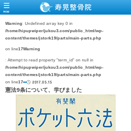
MENU
Warning
: Undefined array key 0 in
/home/hipupwiper/jukou3.com/public_html/wp-
content/themes/jstork19/parts/main-parts.php
on line
17
Warning
: Attempt to read property "term_id" on null in
/home/hipupwiper/jukou3.com/public_html/wp-
content/themes/jstork19/parts/main-parts.php
2017.05.15
on line
17
憲法9条について、学びました