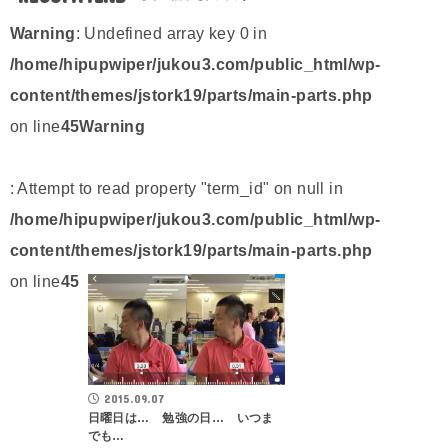
Warning
: Undefined array key 0 in
/home/hipupwiper/jukou3.com/public_html/wp-
content/themes/jstork19/parts/main-parts.php
on line
45
Warning
: Attempt to read property "term_id" on null in
/home/hipupwiper/jukou3.com/public_html/wp-
content/themes/jstork19/parts/main-parts.php
on line
45
2015.09.07
日曜日は… 勉強の日… いつま
でも…