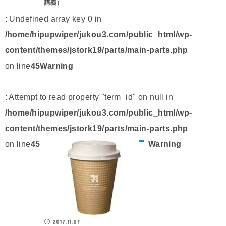
講義）
: Undefined array key 0 in
/home/hipupwiper/jukou3.com/public_html/wp-
content/themes/jstork19/parts/main-parts.php
on line
45
Warning
: Attempt to read property "term_id" on null in
/home/hipupwiper/jukou3.com/public_html/wp-
content/themes/jstork19/parts/main-parts.php
on line
45
Warning
2017.11.07