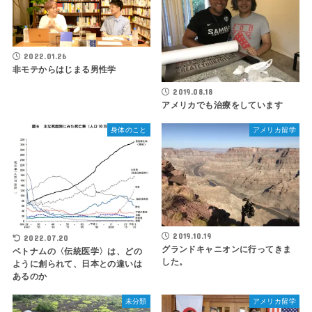
2022.01.26
非モテからはじまる男性学
2019.08.18
アメリカでも治療をしています
身体のこと
アメリカ留学
2019.10.19
2022.07.20
グランドキャニオンに行ってきま
ベトナムの〈伝統医学〉は、どの
した。
ように創られて、日本との違いは
あるのか
未分類
アメリカ留学