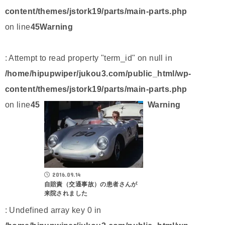
content/themes/jstork19/parts/main-parts.php
on line
45
Warning
: Attempt to read property "term_id" on null in
/home/hipupwiper/jukou3.com/public_html/wp-
content/themes/jstork19/parts/main-parts.php
on line
45
Warning
2016.09.14
自賠責（交通事故）の患者さんが
来院されました
: Undefined array key 0 in