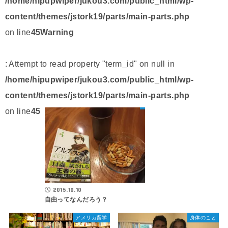
/home/hipupwiper/jukou3.com/public_html/wp-
content/themes/jstork19/parts/main-parts.php
on line
45
Warning
: Attempt to read property "term_id" on null in
/home/hipupwiper/jukou3.com/public_html/wp-
content/themes/jstork19/parts/main-parts.php
on line
45
2015.10.10
自由ってなんだろう？
アメリカ留学
身体のこと