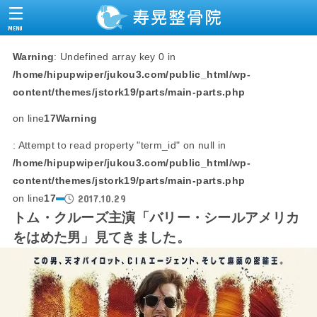
MENU
Warning
: Undefined array key 0 in
/home/hipupwiper/jukou3.com/public_html/wp-
content/themes/jstork19/parts/main-parts.php
on line
17
Warning
: Attempt to read property "term_id" on null in
/home/hipupwiper/jukou3.com/public_html/wp-
content/themes/jstork19/parts/main-parts.php
2017.10.29
on line
17
トム・クルーズ主演「バリー・シールアメリカ
をはめた男」見てきました。