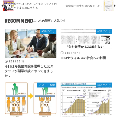
私たちはこれからどうなっていくの
大学院一年生が終わりました。
かをまじめに考える
RECOMMEND
経済のこと
経済のこと
2020.10.10
コロナウィルスの社会への影響
2021.05.16
今日は寿晃整骨院を退職した元ス
タッフが開業相談にやってきまし
た．
アメリカ留学
経済のこと