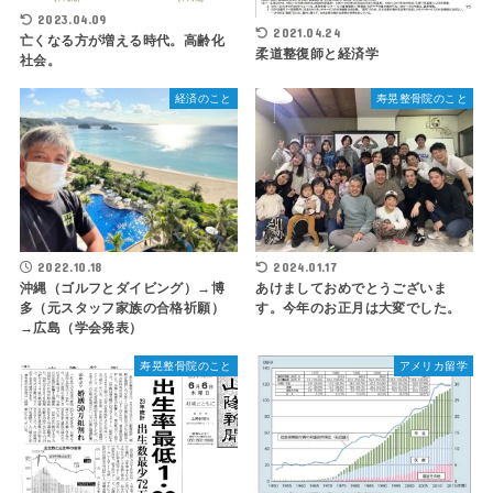
2023.04.09
2021.04.24
亡くなる方が増える時代。高齢化
柔道整復師と経済学
社会。
経済のこと
寿晃整骨院のこと
2024.01.17
2022.10.18
あけましておめでとうございま
沖縄（ゴルフとダイビング）→博
す。今年のお正月は大変でした。
多（元スタッフ家族の合格祈願）
→広島（学会発表）
寿晃整骨院のこと
アメリカ留学