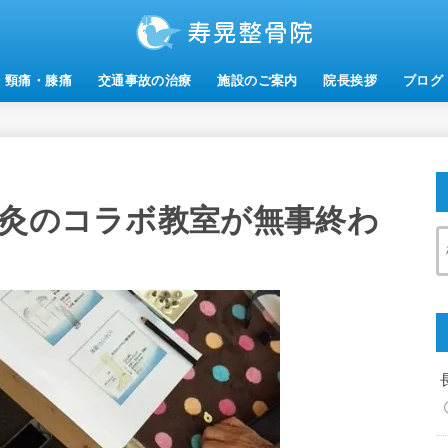
・頸痛・膝痛
交通事故の治療
施設のご案内
院長挨拶
ブログ
お灸のコラボ教室が無事終わ