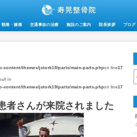
・頸痛・膝痛
交通事故の治療
施設のご案内
院長挨拶
ブログ
-content/themes/jstork19/parts/main-parts.php
on line
17
ull in
-content/themes/jstork19/parts/main-parts.php
on line
17
患者さんが来院されました