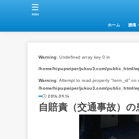
MENU
ホーム
腰痛
Warning
: Undefined array key 0 in
/home/hipupwiper/jukou3.com/public_html/wp
Warning
: Attempt to read property "term_id" on n
/home/hipupwiper/jukou3.com/public_html/wp
2016.09.14
自賠責（交通事故）の