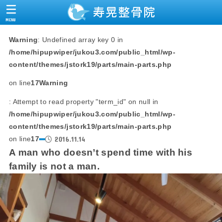
MENU
Warning
: Undefined array key 0 in
/home/hipupwiper/jukou3.com/public_html/wp-
content/themes/jstork19/parts/main-parts.php
on line
17
Warning
: Attempt to read property "term_id" on null in
/home/hipupwiper/jukou3.com/public_html/wp-
content/themes/jstork19/parts/main-parts.php
2016.11.14
on line
17
A man who doesn’t spend time with his
family is not a man.