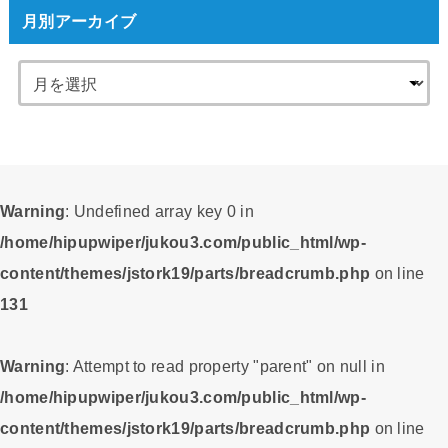
月別アーカイブ
Warning
: Undefined array key 0 in
/home/hipupwiper/jukou3.com/public_html/wp-
content/themes/jstork19/parts/breadcrumb.php
on line
131
Warning
: Attempt to read property "parent" on null in
/home/hipupwiper/jukou3.com/public_html/wp-
content/themes/jstork19/parts/breadcrumb.php
on line