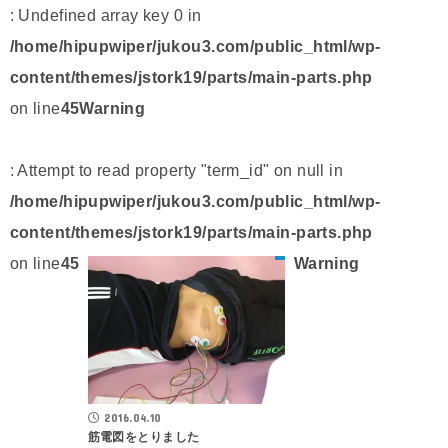
: Undefined array key 0 in
/home/hipupwiper/jukou3.com/public_html/wp-
content/themes/jstork19/parts/main-parts.php
on line
45
Warning
: Attempt to read property "term_id" on null in
/home/hipupwiper/jukou3.com/public_html/wp-
content/themes/jstork19/parts/main-parts.php
on line
45
Warning
2016.04.10
筋電図をとりました