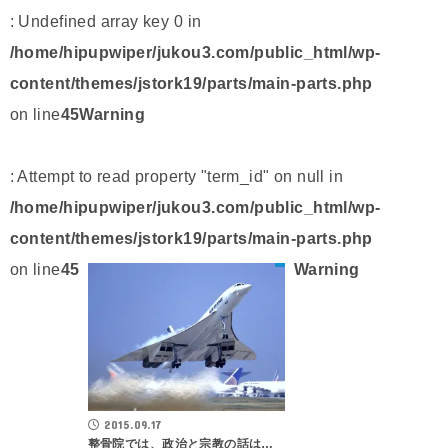
: Undefined array key 0 in
/home/hipupwiper/jukou3.com/public_html/wp-
content/themes/jstork19/parts/main-parts.php
on line
45
Warning
: Attempt to read property "term_id" on null in
/home/hipupwiper/jukou3.com/public_html/wp-
content/themes/jstork19/parts/main-parts.php
on line
45
Warning
2015.09.17
整骨院では、政治と宗教の話は…