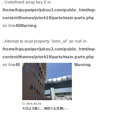
: Undefined array key 0 in
/home/hipupwiper/jukou3.com/public_html/wp-
content/themes/jstork19/parts/main-parts.php
on line
45
Warning
: Attempt to read property "term_id" on null in
/home/hipupwiper/jukou3.com/public_html/wp-
content/themes/jstork19/parts/main-parts.php
on line
45
Warning
2016.06.26
今日は大阪に…師匠のお見舞い…