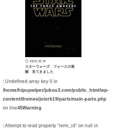
2015.12.19
スターウォーズ フォースの覚
醒 見てきました
: Undefined array key 0 in
/home/hipupwiper/jukou3.com/public_html/wp-
content/themes/jstork19/parts/main-parts.php
on line
45
Warning
: Attempt to read property "term_id" on null in