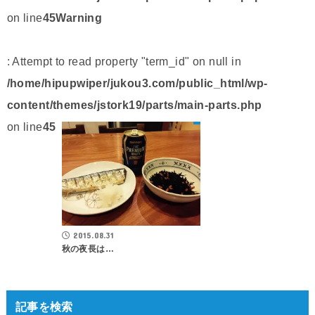
on line
45
Warning
: Attempt to read property "term_id" on null in
/home/hipupwiper/jukou3.com/public_html/wp-
content/themes/jstork19/parts/main-parts.php
on line
45
2015.08.31
秋の夜長は…
記事を検索