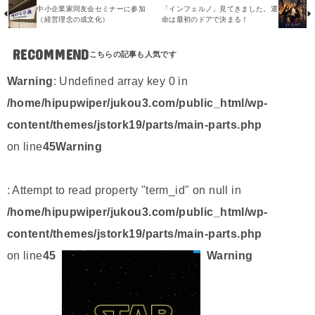
中小企業家同友会セミナーに参加
「インフェルノ」見てきました。運
（経営理念の成文化）
命は最初のドアで決まる！
RECOMMEND
Warning
: Undefined array key 0 in
/home/hipupwiper/jukou3.com/public_html/wp-
content/themes/jstork19/parts/main-parts.php
on line
45
Warning
: Attempt to read property "term_id" on null in
/home/hipupwiper/jukou3.com/public_html/wp-
content/themes/jstork19/parts/main-parts.php
on line
45
Warning