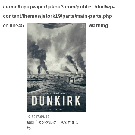
/home/hipupwiper/jukou3.com/public_html/wp-
content/themes/jstork19/parts/main-parts.php
on line
45
Warning
2017.09.09
映画「ダンケルク」見てきまし
た。