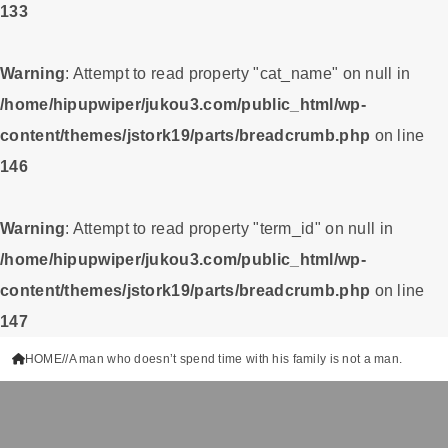
133
Warning
: Attempt to read property "cat_name" on null in
/home/hipupwiper/jukou3.com/public_html/wp-
content/themes/jstork19/parts/breadcrumb.php
on line
146
Warning
: Attempt to read property "term_id" on null in
/home/hipupwiper/jukou3.com/public_html/wp-
content/themes/jstork19/parts/breadcrumb.php
on line
147
HOME
A man who doesn’t spend time with his family is not a man.