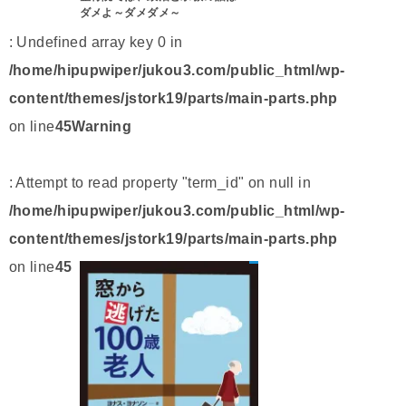
ダメよ～ダメダメ～
: Undefined array key 0 in
/home/hipupwiper/jukou3.com/public_html/wp-
content/themes/jstork19/parts/main-parts.php
on line
45
Warning
: Attempt to read property "term_id" on null in
/home/hipupwiper/jukou3.com/public_html/wp-
content/themes/jstork19/parts/main-parts.php
on line
45